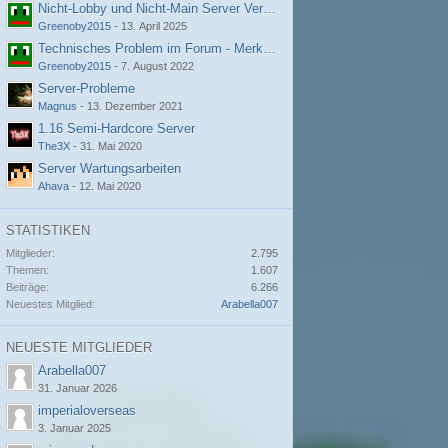
Nicht-Lobby und Nicht-Main Server Verbindungsprobleme
Greenoby2015
-
13. April 2025
Technisches Problem im Forum - Merkwürdige Fehlermeldung
Greenoby2015
-
7. August 2022
Server-Probleme
Magnus
-
13. Dezember 2021
1.16 Semi-Hardcore Server
The3X
-
31. Mai 2020
Server Wartungsarbeiten
Ahava
-
12. Mai 2020
STATISTIKEN
Mitglieder
2.795
Themen
1.607
Beiträge
6.266
Neuestes Mitglied
Arabella007
NEUESTE MITGLIEDER
Arabella007
31. Januar 2026
imperialoverseas
3. Januar 2025