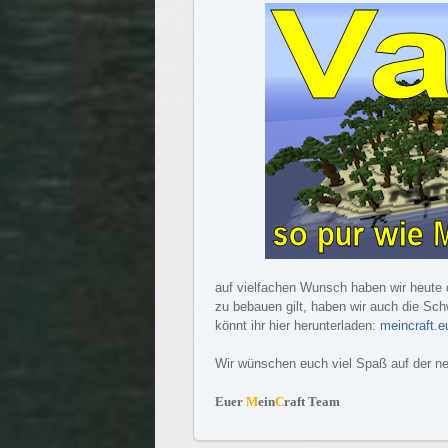
auf vielfachen Wunsch haben wir heute d
zu bebauen gilt, haben wir auch die Sch
könnt ihr hier herunterladen:
meincraft.e
Wir wünschen euch viel Spaß auf der n
Euer
M
ein
C
raft Team