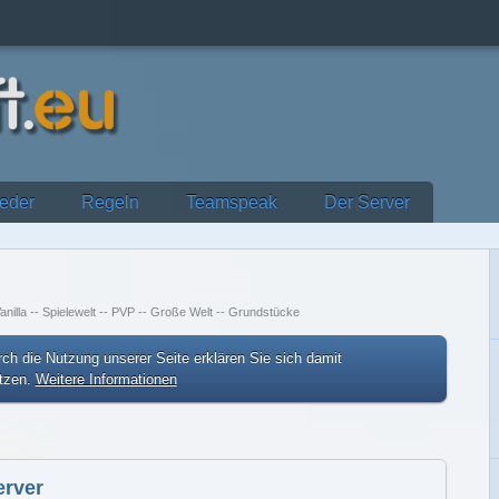
ieder
Regeln
Teamspeak
Der Server
anilla -- Spielewelt -- PVP -- Große Welt -- Grundstücke
ch die Nutzung unserer Seite erklären Sie sich damit
etzen.
Weitere Informationen
erver