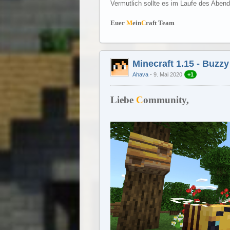
Vermutlich sollte es im Laufe des Abend
Euer
M
ein
C
raft Team
Minecraft 1.15 - Buzz
Ahava
9. Mai 2020
+1
Liebe
C
ommunity,