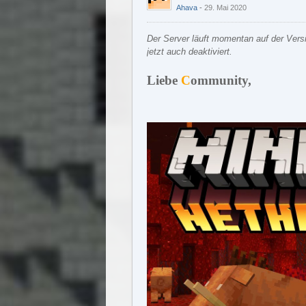
Ahava
29. Mai 2020
Der Server läuft momentan auf der Ver
jetzt auch deaktiviert.
Liebe
C
ommunity,