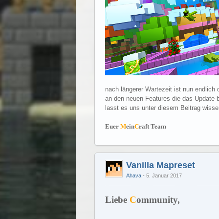
nach längerer Wartezeit ist nun endlich 
an den neuen Features die das Update b
lasst es uns unter diesem Beitrag wisse
Euer
M
ein
C
raft Team
Vanilla Mapreset
Ahava
5. Januar 2017
Liebe
C
ommunity,