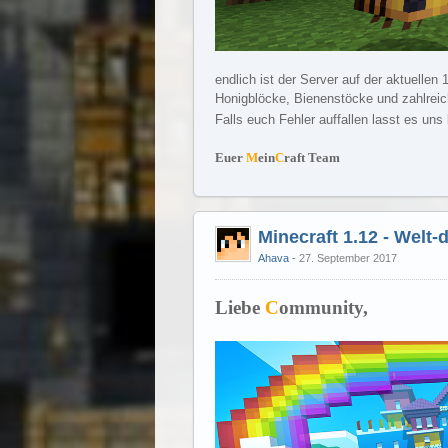
endlich ist der Server auf der aktuellen
Honigblöcke, Bienenstöcke und zahlreich
Falls euch Fehler auffallen lasst es uns 
Euer
M
ein
C
raft Team
Minecraft 1.12 - Welt
Ahava
27. September 2017
Liebe
C
ommunity,