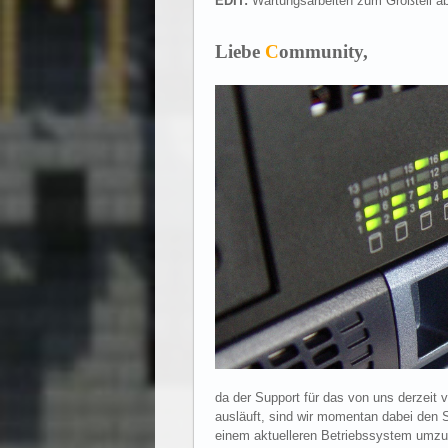
EDIT:
Wartungsarbeiten zum Großteil ab
Liebe
C
ommunity,
da der Support für das von uns derzeit
ausläuft, sind wir momentan dabei den 
einem aktuelleren Betriebssystem umzuzi