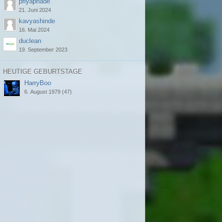
priyapnade
21. Juni 2024
kavyashinde
16. Mai 2024
duclean
19. September 2023
HEUTIGE GEBURTSTAGE
HarryBoo
6. August 1979 (47)