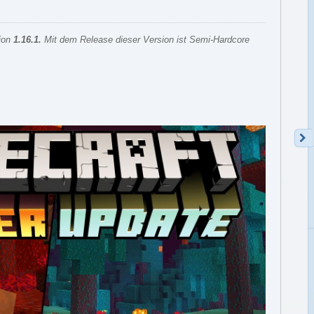
sion
1.16.1
.
Mit dem Release dieser Version ist Semi-Hardcore