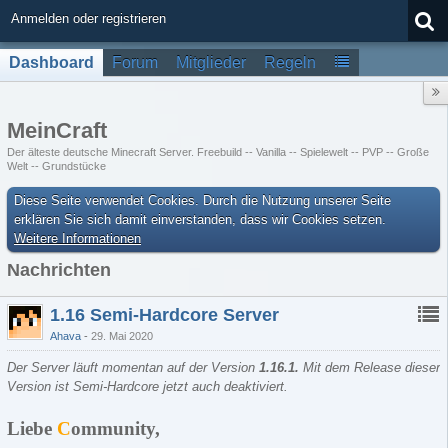
Anmelden oder registrieren
Dashboard
Forum
Mitglieder
Regeln
MeinCraft
Der älteste deutsche Minecraft Server. Freebuild -- Vanilla -- Spielewelt -- PVP -- Große
Welt -- Grundstücke
Diese Seite verwendet Cookies. Durch die Nutzung unserer Seite
erklären Sie sich damit einverstanden, dass wir Cookies setzen.
Weitere Informationen
Nachrichten
1.16 Semi-Hardcore Server
Ahava
29. Mai 2020
Der Server läuft momentan auf der Version
1.16.1
.
Mit dem Release dieser
Version ist Semi-Hardcore jetzt auch deaktiviert.
Liebe
C
ommunity,