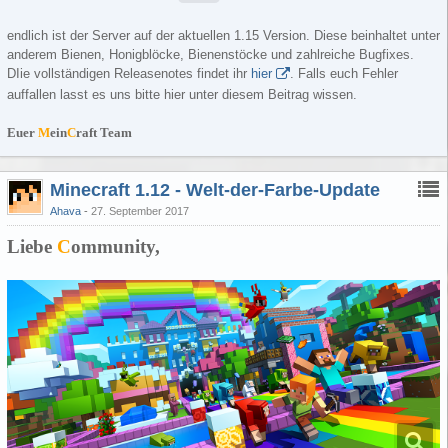
endlich ist der Server auf der aktuellen 1.15 Version. Diese beinhaltet unter
anderem Bienen, Honigblöcke, Bienenstöcke und zahlreiche Bugfixes.
DIie vollständigen Releasenotes findet ihr
hier
. Falls euch Fehler
auffallen lasst es uns bitte hier unter diesem Beitrag wissen.
Euer
M
ein
C
raft Team
Minecraft 1.12 - Welt-der-Farbe-Update
Ahava
27. September 2017
Liebe
C
ommunity,