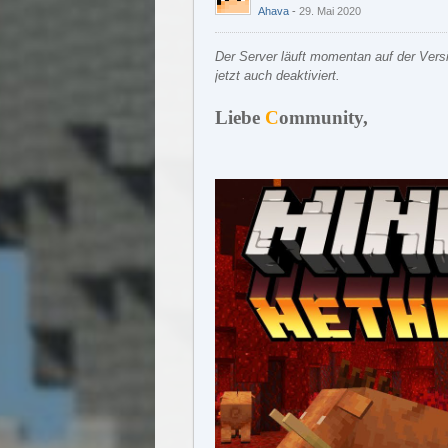
Ahava
29. Mai 2020
Der Server läuft momentan auf der Ver
jetzt auch deaktiviert.
Liebe
C
ommunity,