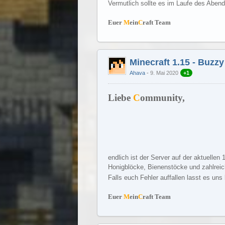
Vermutlich sollte es im Laufe des Abend
Euer
M
ein
C
raft Team
Minecraft 1.15 - Buzz
Ahava
9. Mai 2020
+1
Liebe
C
ommunity,
endlich ist der Server auf der aktuellen
Honigblöcke, Bienenstöcke und zahlreich
Falls euch Fehler auffallen lasst es uns 
Euer
M
ein
C
raft Team