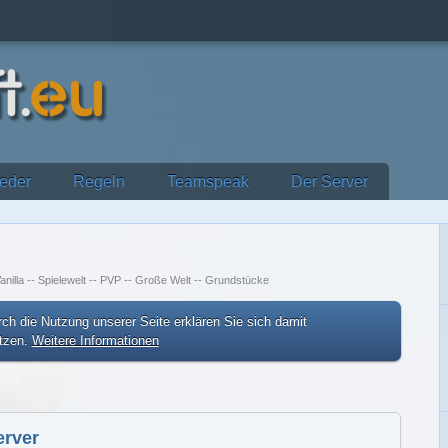
ieder
Regeln
Teamspeak
Der Server
anilla -- Spielewelt -- PVP -- Große Welt -- Grundstücke
ch die Nutzung unserer Seite erklären Sie sich damit
etzen.
Weitere Informationen
erver