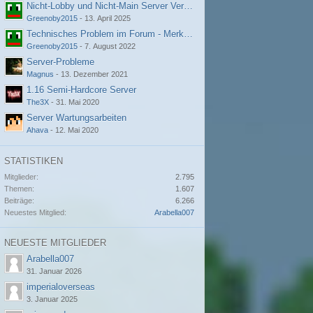
Nicht-Lobby und Nicht-Main Server Verbindungsprobleme
Greenoby2015
-
13. April 2025
Technisches Problem im Forum - Merkwürdige Fehlermeldung
Greenoby2015
-
7. August 2022
Server-Probleme
Magnus
-
13. Dezember 2021
1.16 Semi-Hardcore Server
The3X
-
31. Mai 2020
Server Wartungsarbeiten
Ahava
-
12. Mai 2020
STATISTIKEN
Mitglieder
2.795
Themen
1.607
Beiträge
6.266
Neuestes Mitglied
Arabella007
NEUESTE MITGLIEDER
Arabella007
31. Januar 2026
imperialoverseas
3. Januar 2025