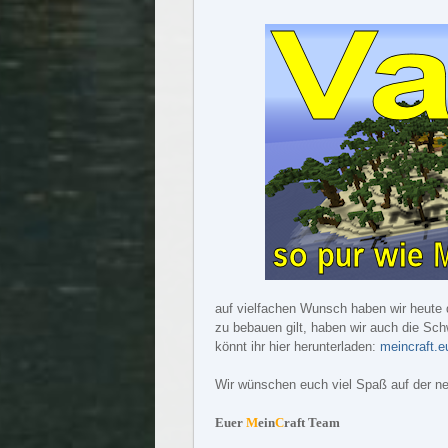
auf vielfachen Wunsch haben wir heute d
zu bebauen gilt, haben wir auch die Sch
könnt ihr hier herunterladen:
meincraft.e
Wir wünschen euch viel Spaß auf der n
Euer
M
ein
C
raft Team