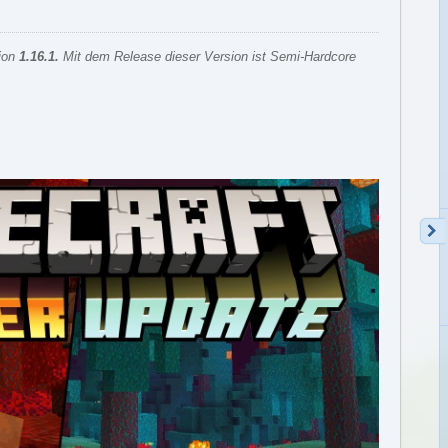
sion
1.16.1
.
Mit dem Release dieser Version ist Semi-Hardcore