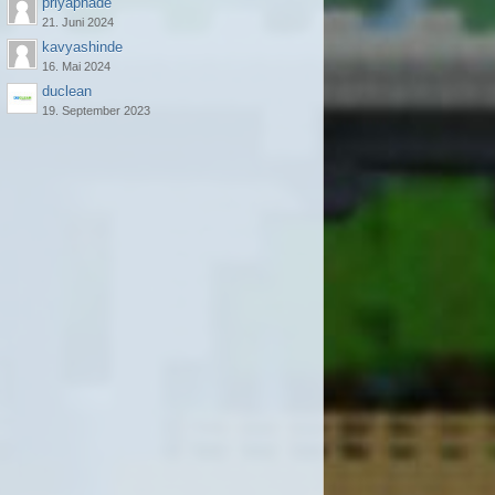
priyapnade
21. Juni 2024
kavyashinde
16. Mai 2024
duclean
19. September 2023