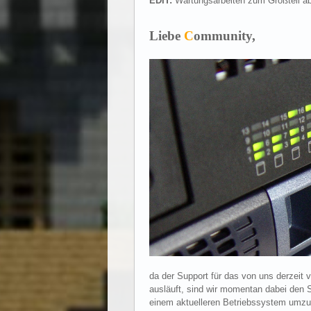
EDIT:
Wartungsarbeiten zum Großteil ab
Liebe
C
ommunity,
da der Support für das von uns derzeit
ausläuft, sind wir momentan dabei den 
einem aktuelleren Betriebssystem umzuzi