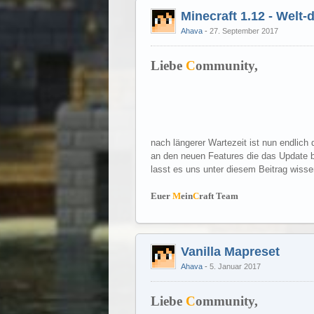
Minecraft 1.12 - Welt
Ahava
27. September 2017
Liebe
C
ommunity,
nach längerer Wartezeit ist nun endlich 
an den neuen Features die das Update b
lasst es uns unter diesem Beitrag wisse
Euer
M
ein
C
raft Team
Vanilla Mapreset
Ahava
5. Januar 2017
Liebe
C
ommunity,