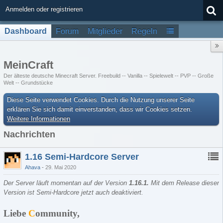
Anmelden oder registrieren
Dashboard
Forum
Mitglieder
Regeln
MeinCraft
Der älteste deutsche Minecraft Server. Freebuild -- Vanilla -- Spielewelt -- PVP -- Große
Welt -- Grundstücke
Diese Seite verwendet Cookies. Durch die Nutzung unserer Seite
erklären Sie sich damit einverstanden, dass wir Cookies setzen.
Weitere Informationen
Nachrichten
1.16 Semi-Hardcore Server
Ahava
29. Mai 2020
Der Server läuft momentan auf der Version
1.16.1
.
Mit dem Release dieser
Version ist Semi-Hardcore jetzt auch deaktiviert.
Liebe
C
ommunity,