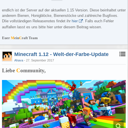
endlich ist der Server auf der aktuellen 1.15 Version. Diese beinhaltet unter
anderem Bienen, Honigblöcke, Bienenstöcke und zahlreiche Bugfixes.
DIie vollständigen Releasenotes findet ihr
hier
. Falls euch Fehler
auffallen lasst es uns bitte hier unter diesem Beitrag wissen.
Euer
M
ein
C
raft Team
Minecraft 1.12 - Welt-der-Farbe-Update
Ahava
27. September 2017
Liebe
C
ommunity,