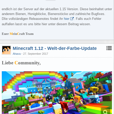
endlich ist der Server auf der aktuellen 1.15 Version. Diese beinhaltet unter
anderem Bienen, Honigblöcke, Bienenstöcke und zahlreiche Bugfixes.
DIie vollständigen Releasenotes findet ihr
hier
. Falls euch Fehler
auffallen lasst es uns bitte hier unter diesem Beitrag wissen.
Euer
M
ein
C
raft Team
Minecraft 1.12 - Welt-der-Farbe-Update
Ahava
27. September 2017
Liebe
C
ommunity,