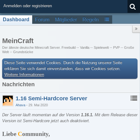
Anmelden oder registrieren
Dashboard
Forum
Mitglieder
Regeln
MeinCraft
Der älteste deutsche Minecraft Server. Freebuild -- Vanilla -- Spielewelt -- PVP -- Große
Welt -- Grundstücke
Diese Seite verwendet Cookies. Durch die Nutzung unserer Seite
erklären Sie sich damit einverstanden, dass wir Cookies setzen.
Weitere Informationen
Nachrichten
1.16 Semi-Hardcore Server
Ahava
29. Mai 2020
Der Server läuft momentan auf der Version
1.16.1
.
Mit dem Release dieser
Version ist Semi-Hardcore jetzt auch deaktiviert.
Liebe
C
ommunity,