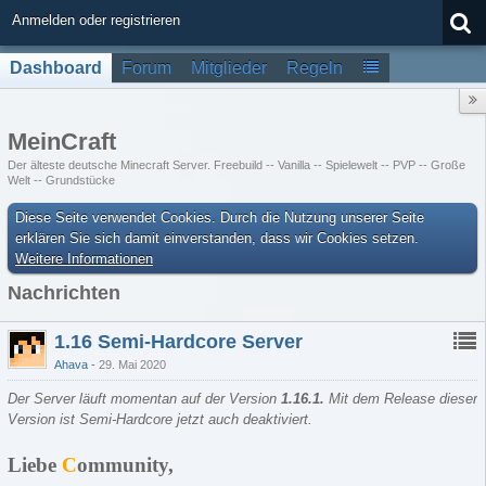
Anmelden oder registrieren
Dashboard
Forum
Mitglieder
Regeln
MeinCraft
Der älteste deutsche Minecraft Server. Freebuild -- Vanilla -- Spielewelt -- PVP -- Große
Welt -- Grundstücke
Diese Seite verwendet Cookies. Durch die Nutzung unserer Seite
erklären Sie sich damit einverstanden, dass wir Cookies setzen.
Weitere Informationen
Nachrichten
1.16 Semi-Hardcore Server
Ahava
29. Mai 2020
Der Server läuft momentan auf der Version
1.16.1
.
Mit dem Release dieser
Version ist Semi-Hardcore jetzt auch deaktiviert.
Liebe
C
ommunity,