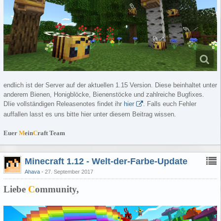
endlich ist der Server auf der aktuellen 1.15 Version. Diese beinhaltet unter
anderem Bienen, Honigblöcke, Bienenstöcke und zahlreiche Bugfixes.
DIie vollständigen Releasenotes findet ihr
hier
. Falls euch Fehler
auffallen lasst es uns bitte hier unter diesem Beitrag wissen.
Euer
M
ein
C
raft Team
Minecraft 1.12 - Welt-der-Farbe-Update
Ahava
27. September 2017
Liebe
C
ommunity,