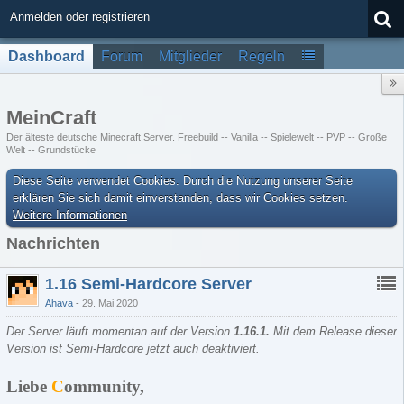
Anmelden oder registrieren
Dashboard
Forum
Mitglieder
Regeln
MeinCraft
Der älteste deutsche Minecraft Server. Freebuild -- Vanilla -- Spielewelt -- PVP -- Große
Welt -- Grundstücke
Diese Seite verwendet Cookies. Durch die Nutzung unserer Seite
erklären Sie sich damit einverstanden, dass wir Cookies setzen.
Weitere Informationen
Nachrichten
1.16 Semi-Hardcore Server
Ahava
29. Mai 2020
Der Server läuft momentan auf der Version
1.16.1
.
Mit dem Release dieser
Version ist Semi-Hardcore jetzt auch deaktiviert.
Liebe
C
ommunity,