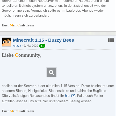
Server auf einen neuen Rootserver mit modernerer Hardware und einem
aktuelleren Betriebssystem umzuziehen. In der Zwischenzeit wird der
Server offline sein. Vermutlich sollte es im Laufe des Abends wieder
möglich sein sich zu verbinden.
Euer
M
ein
C
raft Team
Minecraft 1.15 - Buzzy Bees
Ahava
9. Mai 2020
+1
Liebe
C
ommunity,
endlich ist der Server auf der aktuellen 1.15 Version. Diese beinhaltet unter
anderem Bienen, Honigblöcke, Bienenstöcke und zahlreiche Bugfixes.
DIie vollständigen Releasenotes findet ihr
hier
. Falls euch Fehler
auffallen lasst es uns bitte hier unter diesem Beitrag wissen.
Euer
M
ein
C
raft Team