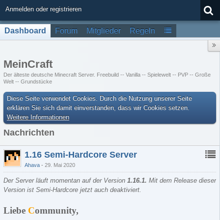
Anmelden oder registrieren
Dashboard
Forum
Mitglieder
Regeln
MeinCraft
Der älteste deutsche Minecraft Server. Freebuild -- Vanilla -- Spielewelt -- PVP -- Große
Welt -- Grundstücke
Diese Seite verwendet Cookies. Durch die Nutzung unserer Seite
erklären Sie sich damit einverstanden, dass wir Cookies setzen.
Weitere Informationen
Nachrichten
1.16 Semi-Hardcore Server
Ahava
29. Mai 2020
Der Server läuft momentan auf der Version
1.16.1
.
Mit dem Release dieser
Version ist Semi-Hardcore jetzt auch deaktiviert.
Liebe
C
ommunity,