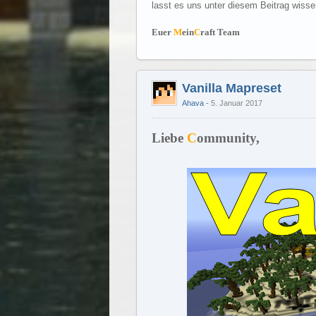
lasst es uns unter diesem Beitrag wisse
Euer
M
ein
C
raft Team
Vanilla Mapreset
Ahava
5. Januar 2017
Liebe
C
ommunity,