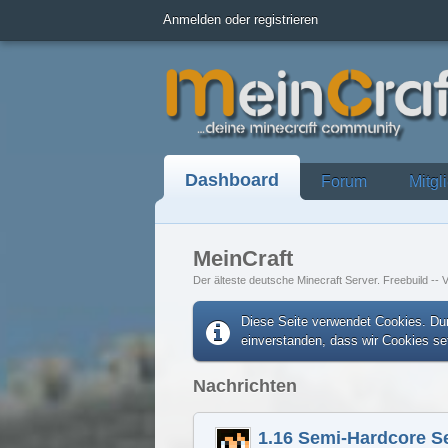
Anmelden oder registrieren
Dashboard
Forum
Mitgl
MeinCraft
Der älteste deutsche Minecraft Server. Freebuild -- V
Diese Seite verwendet Cookies. Dur
einverstanden, dass wir Cookies s
Nachrichten
1.16 Semi-Hardcore S