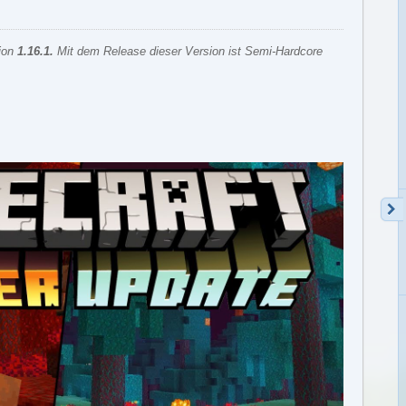
sion
1.16.1
.
Mit dem Release dieser Version ist Semi-Hardcore