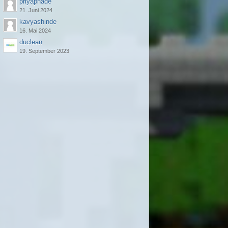
priyapnade
21. Juni 2024
kavyashinde
16. Mai 2024
duclean
19. September 2023