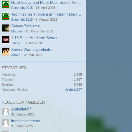
Nicht-Lobby und Nicht-Main Server Verbindungsprobleme
Greenoby2015
-
13. April 2025
Technisches Problem im Forum - Merkwürdige Fehlermeldung
Greenoby2015
-
7. August 2022
Server-Probleme
Magnus
-
13. Dezember 2021
1.16 Semi-Hardcore Server
The3X
-
31. Mai 2020
Server Wartungsarbeiten
Ahava
-
12. Mai 2020
STATISTIKEN
Mitglieder
2.795
Themen
1.607
Beiträge
6.266
Neuestes Mitglied
Arabella007
NEUESTE MITGLIEDER
Arabella007
31. Januar 2026
imperialoverseas
3. Januar 2025