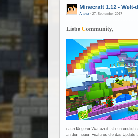
Minecraft 1.12 - Welt
Ahava
27. September 2017
Liebe
C
ommunity,
nach längerer Wartezeit ist nun endlich 
an den neuen Features die das Update b