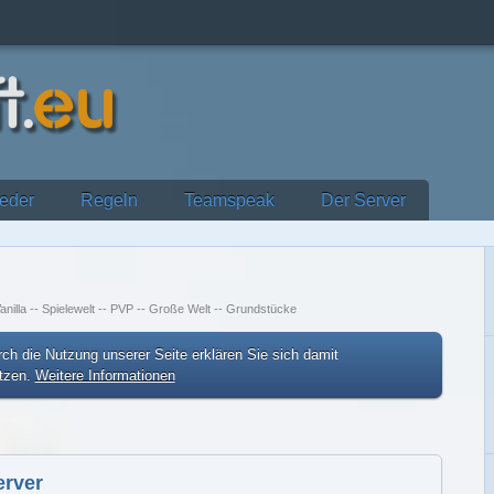
ieder
Regeln
Teamspeak
Der Server
anilla -- Spielewelt -- PVP -- Große Welt -- Grundstücke
ch die Nutzung unserer Seite erklären Sie sich damit
etzen.
Weitere Informationen
erver