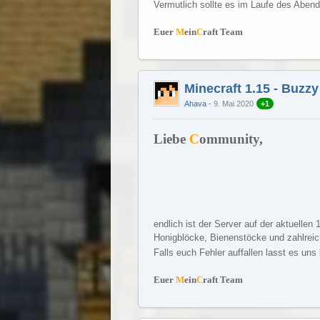
Vermutlich sollte es im Laufe des Abend
Euer
M
ein
C
raft Team
Minecraft 1.15 - Buzz
Ahava
9. Mai 2020
+1
Liebe
C
ommunity,
endlich ist der Server auf der aktuellen
Honigblöcke, Bienenstöcke und zahlreich
Falls euch Fehler auffallen lasst es uns 
Euer
M
ein
C
raft Team