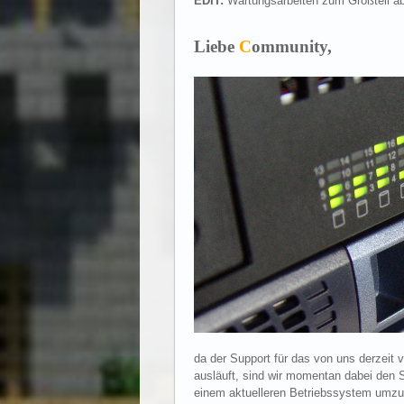
EDIT:
Wartungsarbeiten zum Großteil ab
Liebe
C
ommunity,
da der Support für das von uns derzeit
ausläuft, sind wir momentan dabei den 
einem aktuelleren Betriebssystem umzuzi