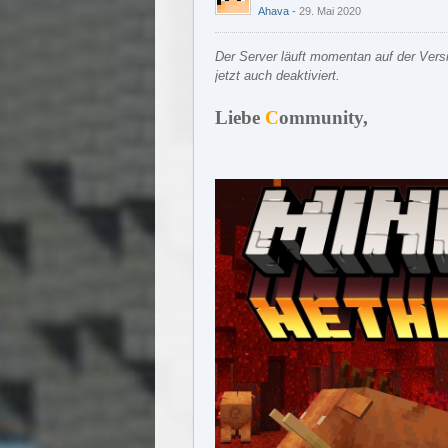
Ahava
29. Mai 2020
Der Server läuft momentan auf der Ver
jetzt auch deaktiviert.
Liebe
C
ommunity,