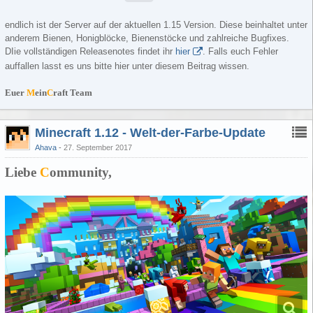
endlich ist der Server auf der aktuellen 1.15 Version. Diese beinhaltet unter
anderem Bienen, Honigblöcke, Bienenstöcke und zahlreiche Bugfixes.
DIie vollständigen Releasenotes findet ihr
hier
. Falls euch Fehler
auffallen lasst es uns bitte hier unter diesem Beitrag wissen.
Euer
M
ein
C
raft Team
Minecraft 1.12 - Welt-der-Farbe-Update
Ahava
27. September 2017
Liebe
C
ommunity,