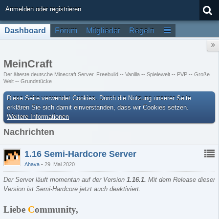
Anmelden oder registrieren
Dashboard
Forum
Mitglieder
Regeln
MeinCraft
Der älteste deutsche Minecraft Server. Freebuild -- Vanilla -- Spielewelt -- PVP -- Große
Welt -- Grundstücke
Diese Seite verwendet Cookies. Durch die Nutzung unserer Seite
erklären Sie sich damit einverstanden, dass wir Cookies setzen.
Weitere Informationen
Nachrichten
1.16 Semi-Hardcore Server
Ahava
29. Mai 2020
Der Server läuft momentan auf der Version
1.16.1
.
Mit dem Release dieser
Version ist Semi-Hardcore jetzt auch deaktiviert.
Liebe
C
ommunity,