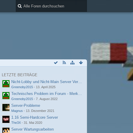
LETZTE BEITRÄGE
Nicht-Lobby und Nicht-Main Server Verbindungsprobleme
Greenoby2015
-
13. April 2025
Technisches Problem im Forum - Merkwürdige Fehlermeldung
Greenoby2015
-
7. August 2022
Server-Probleme
Magnus
-
13. Dezember 2021
1.16 Semi-Hardcore Server
The3X
-
31. Mai 2020
Server Wartungsarbeiten