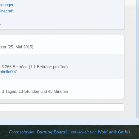
igungen
inecraft
c
zer (
25. Mai 2015
)
 6.266 Beiträge (1,1 Beiträge pro Tag)
abella007
.
 3 Tagen, 13 Stunden und 45 Minuten
Forensoftware:
Burning Board®
, entwickelt von
WoltLab® GmbH