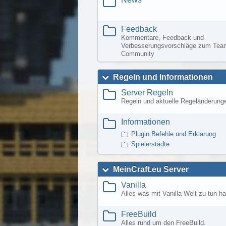
Feedback
Kommentare, Feedback und
Verbesserungsvorschläge zum Team
Community
Regeln und Informationen
Server Regeln
Regeln und aktuelle Regeländerung
Informationen
Plugin Befehle und Erklärung
Spielerstädte
MeinCraft.eu Server
Vanilla
Alles was mit Vanilla-Welt zu tun ha
FreeBuild
Alles rund um den FreeBuild.