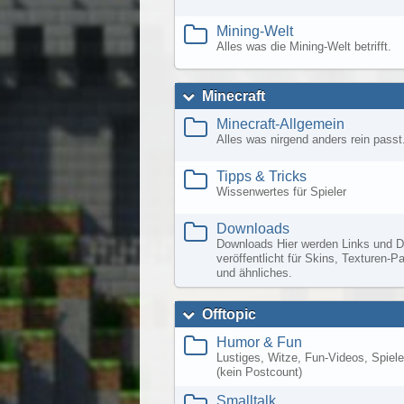
Mining-Welt
Alles was die Mining-Welt betrifft.
Minecraft
Minecraft-Allgemein
Alles was nirgend anders rein passt
Tipps & Tricks
Wissenwertes für Spieler
Downloads
Downloads Hier werden Links und D
veröffentlicht für Skins, Texturen-
und ähnliches.
Offtopic
Humor & Fun
Lustiges, Witze, Fun-Videos, Spiele,
(kein Postcount)
Smalltalk