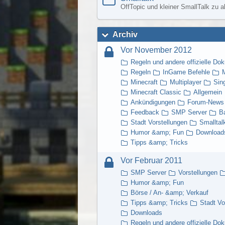
OffTopic und kleiner SmallTalk zu a
Archiv
Vor November 2012
Regeln und andere offizielle Do
Regeln
InGame Befehle
M
Minecraft
Multiplayer
Sin
Minecraft Classic
Allgemein
Ankündigungen
Forum-News
Feedback
SMP Server
B
Stadt Vorstellungen
Smalltal
Humor &amp; Fun
Download
Tipps &amp; Tricks
Vor Februar 2011
SMP Server
Vorstellungen
Humor &amp; Fun
Börse / An- &amp; Verkauf
Tipps &amp; Tricks
Stadt Vo
Downloads
Regeln und andere offizielle Do