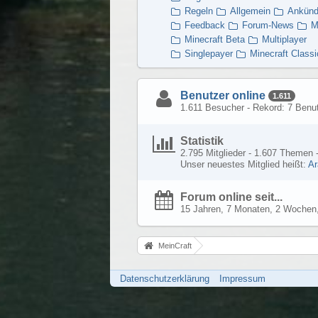
Regeln
Allgemein
Ankünd
Feedback
Forum-News
M
Minecraft Beta
Multiplayer
Singlepayer
Minecraft Classi
Benutzer online
1.611
1.611 Besucher - Rekord: 7 Benut
Statistik
2.795 Mitglieder - 1.607 Themen -
Unser neuestes Mitglied heißt:
Ar
Forum online seit...
15 Jahren, 7 Monaten, 2 Wochen,
MeinCraft
Datenschutzerklärung
Impressum