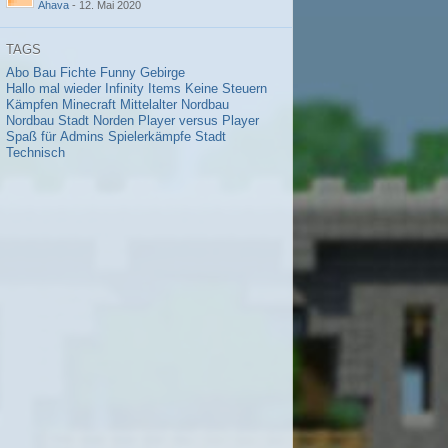
Ahava
-
12. Mai 2020
TAGS
Abo
Bau
Fichte
Funny
Gebirge
Hallo mal wieder
Infinity
Items
Keine Steuern
Kämpfen
Minecraft
Mittelalter
Nordbau
Nordbau Stadt
Norden
Player versus Player
Spaß für Admins
Spielerkämpfe
Stadt
Technisch