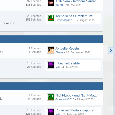
1.16 Semi-Hardcore Server
97
Themen
336
Beiträge
The3X
-
31. Mai 2020
Technisches Problem im Forum - Merkwürdige Fehlermeldung
29
Themen
155
Beiträge
Greenoby2015
-
7. August 2022
 oder zur
Aktuelle Regeln
1
Themen
en
1
Beiträge
Ahava
-
16. Dezember 2012
InGame-Befehle
10
Themen
26
Beiträge
feilii
-
4. Juni 2015
Nicht-Lobby und Nicht-Main Server Verbindungsprobleme
9
Themen
t.
44
Beiträge
Greenoby2015
-
13. April 2025
Runecraft Portale kaputt?
15
Themen
121
Beiträge
feilii
-
10. Februar 2016