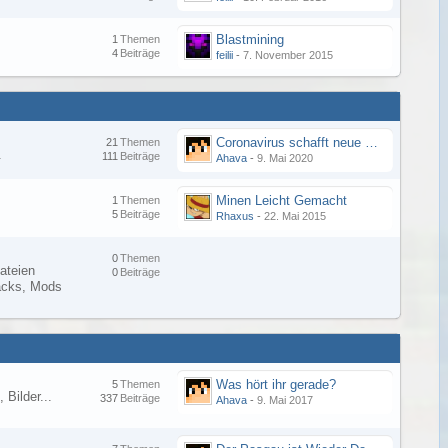
Blastmining
1
Themen
4
Beiträge
feilii
-
7. November 2015
Coronavirus schafft neue Minecraft-Sucht
21
Themen
.
111
Beiträge
Ahava
-
9. Mai 2020
Minen Leicht Gemacht
1
Themen
5
Beiträge
Rhaxus
-
22. Mai 2015
0
Themen
ateien
0
Beiträge
Packs, Mods
Was hört ihr gerade?
5
Themen
 Bilder...
337
Beiträge
Ahava
-
9. Mai 2017