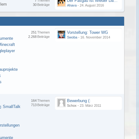
Der Pasgau ist Wieder Da ;-)
7
Themen
llem
30
Beiträge
Ahava
-
24. August 2016
Vorstellung: Tower WG
251
Themen
2.268
Beiträge
Swoba
-
16. November 2014
kumente
inecraft
gleplayer
auprojekte
k
s
Bewerbung (:
164
Themen
713
Beiträge
Schox -
23. März 2011
SmallTalk
rstellungen
kumente