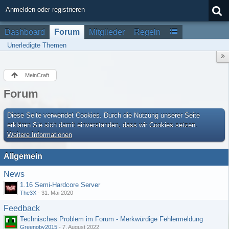
Anmelden oder registrieren
Dashboard
Forum
Mitglieder
Regeln
Unerledigte Themen
MeinCraft
Forum
Diese Seite verwendet Cookies. Durch die Nutzung unserer Seite
erklären Sie sich damit einverstanden, dass wir Cookies setzen.
Weitere Informationen
Allgemein
News
1.16 Semi-Hardcore Server
The3X
-
31. Mai 2020
Feedback
Technisches Problem im Forum - Merkwürdige Fehlermeldung
Greenoby2015
-
7. August 2022