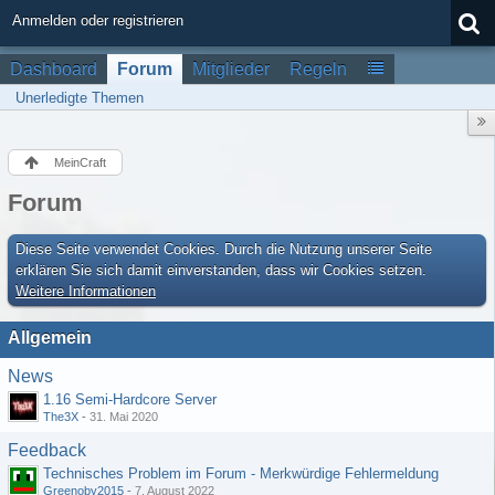
Anmelden oder registrieren
Dashboard
Forum
Mitglieder
Regeln
Unerledigte Themen
MeinCraft
Forum
Diese Seite verwendet Cookies. Durch die Nutzung unserer Seite
erklären Sie sich damit einverstanden, dass wir Cookies setzen.
Weitere Informationen
Allgemein
News
1.16 Semi-Hardcore Server
The3X
-
31. Mai 2020
Feedback
Technisches Problem im Forum - Merkwürdige Fehlermeldung
Greenoby2015
-
7. August 2022