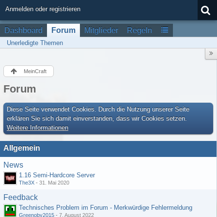
Anmelden oder registrieren
Dashboard
Forum
Mitglieder
Regeln
Unerledigte Themen
MeinCraft
Forum
Diese Seite verwendet Cookies. Durch die Nutzung unserer Seite
erklären Sie sich damit einverstanden, dass wir Cookies setzen.
Weitere Informationen
Allgemein
News
1.16 Semi-Hardcore Server
The3X
-
31. Mai 2020
Feedback
Technisches Problem im Forum - Merkwürdige Fehlermeldung
Greenoby2015
-
7. August 2022