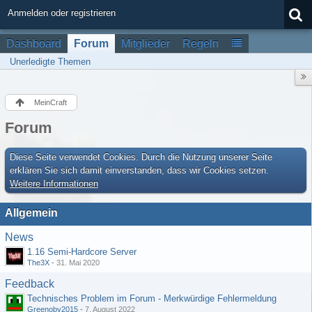
Anmelden oder registrieren
Dashboard
Forum
Mitglieder
Regeln
Unerledigte Themen
MeinCraft
Forum
Diese Seite verwendet Cookies. Durch die Nutzung unserer Seite
erklären Sie sich damit einverstanden, dass wir Cookies setzen.
Weitere Informationen
Allgemein
News
1.16 Semi-Hardcore Server
The3X
-
31. Mai 2020
Feedback
Technisches Problem im Forum - Merkwürdige Fehlermeldung
Greenoby2015
-
7. August 2022