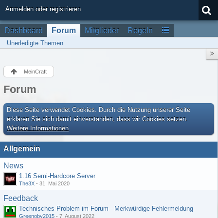
Anmelden oder registrieren
Dashboard
Forum
Mitglieder
Regeln
Unerledigte Themen
MeinCraft
Forum
Diese Seite verwendet Cookies. Durch die Nutzung unserer Seite
erklären Sie sich damit einverstanden, dass wir Cookies setzen.
Weitere Informationen
Allgemein
News
1.16 Semi-Hardcore Server
The3X
-
31. Mai 2020
Feedback
Technisches Problem im Forum - Merkwürdige Fehlermeldung
Greenoby2015
-
7. August 2022