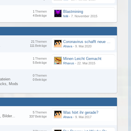
Blastmining
1
Themen
4
Beiträge
feilii
-
7. November 2015
Coronavirus schafft neue Minecraft-Sucht
21
Themen
.
111
Beiträge
Ahava
-
9. Mai 2020
Minen Leicht Gemacht
1
Themen
5
Beiträge
Rhaxus
-
22. Mai 2015
0
Themen
ateien
0
Beiträge
Packs, Mods
Was hört ihr gerade?
5
Themen
 Bilder...
337
Beiträge
Ahava
-
9. Mai 2017