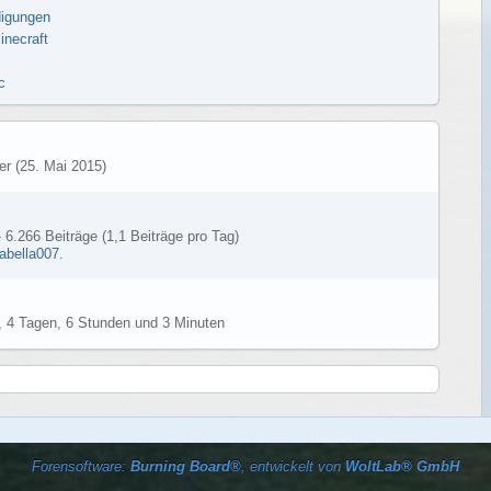
igungen
inecraft
c
r (
25. Mai 2015
)
 6.266 Beiträge (1,1 Beiträge pro Tag)
abella007
.
 4 Tagen, 6 Stunden und 3 Minuten
Forensoftware:
Burning Board®
, entwickelt von
WoltLab® GmbH