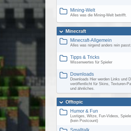
Mining-Welt
Alles was die Mining-Welt betrifft.
Minecraft
Minecraft-Allgemein
Alles was nirgend anders rein passt
Tipps & Tricks
Wissenwertes für Spieler
Downloads
Downloads Hier werden Links und D
veröffentlicht für Skins, Texturen-
und ähnliches.
Offtopic
Humor & Fun
Lustiges, Witze, Fun-Videos, Spiele,
(kein Postcount)
Smalltalk