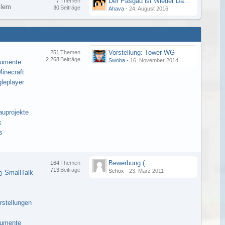
Der Pasgau ist Wieder Da ;-)
7
Themen
llem
30
Beiträge
Ahava
-
24. August 2016
Vorstellung: Tower WG
251
Themen
2.268
Beiträge
Swoba
-
16. November 2014
kumente
inecraft
gleplayer
auprojekte
k
s
Bewerbung (:
164
Themen
713
Beiträge
Schox -
23. März 2011
SmallTalk
rstellungen
kumente