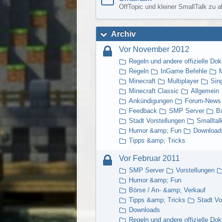
OffTopic und kleiner SmallTalk zu a
Archiv
Vor November 2012
Regeln und andere offizielle Do
Regeln
InGame Befehle
M
Minecraft
Multiplayer
Sin
Minecraft Classic
Allgemein
Ankündigungen
Forum-News
Feedback
SMP Server
B
Stadt Vorstellungen
Smalltal
Humor &amp; Fun
Download
Tipps &amp; Tricks
Vor Februar 2011
SMP Server
Vorstellungen
Humor &amp; Fun
Börse / An- &amp; Verkauf
Tipps &amp; Tricks
Stadt Vo
Downloads
Regeln und andere offizielle Do