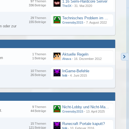
1.16 Semi-Hardcore Server
97
Themen
336
Beiträge
The3X
-
31. Mai 2020
Technisches Problem im Forum - Merkwürdige Fehlermeldung
29
Themen
155
Beiträge
Greenoby2015
-
7. August 2022
 oder zur
Aktuelle Regeln
1
Themen
en
1
Beiträge
Ahava
-
16. Dezember 2012
InGame-Befehle
10
Themen
26
Beiträge
feilii
-
4. Juni 2015
Nicht-Lobby und Nicht-Main Server Verbindungsprobleme
9
Themen
t.
44
Beiträge
Greenoby2015
-
13. April 2025
Runecraft Portale kaputt?
15
Themen
121
Beiträge
feilii
-
10. Februar 2016