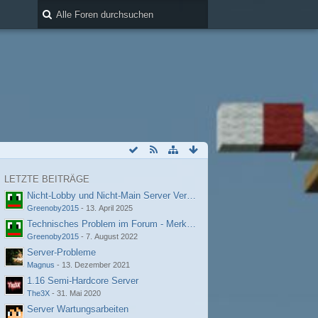
LETZTE BEITRÄGE
Nicht-Lobby und Nicht-Main Server Verbindungsprobleme
Greenoby2015
-
13. April 2025
Technisches Problem im Forum - Merkwürdige Fehlermeldung
Greenoby2015
-
7. August 2022
Server-Probleme
Magnus
-
13. Dezember 2021
1.16 Semi-Hardcore Server
The3X
-
31. Mai 2020
Server Wartungsarbeiten