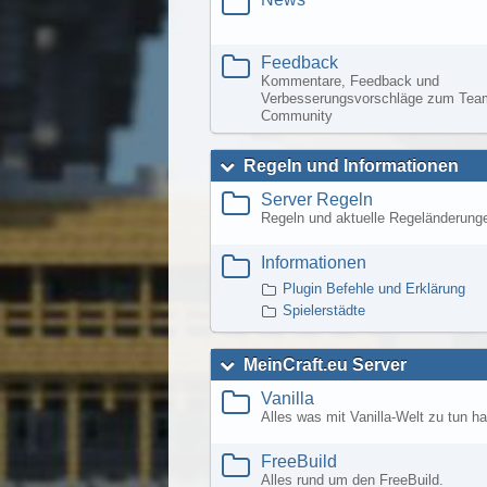
Feedback
Kommentare, Feedback und
Verbesserungsvorschläge zum Team
Community
Regeln und Informationen
Server Regeln
Regeln und aktuelle Regeländerung
Informationen
Plugin Befehle und Erklärung
Spielerstädte
MeinCraft.eu Server
Vanilla
Alles was mit Vanilla-Welt zu tun ha
FreeBuild
Alles rund um den FreeBuild.