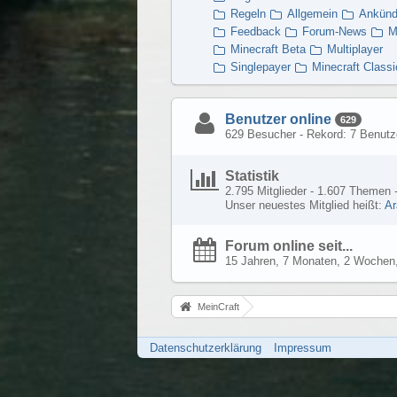
Regeln
Allgemein
Ankünd
Feedback
Forum-News
M
Minecraft Beta
Multiplayer
Singlepayer
Minecraft Classi
Benutzer online
629
629 Besucher - Rekord: 7 Benutze
Statistik
2.795 Mitglieder - 1.607 Themen -
Unser neuestes Mitglied heißt:
Ar
Forum online seit...
15 Jahren, 7 Monaten, 2 Wochen,
MeinCraft
Datenschutzerklärung
Impressum