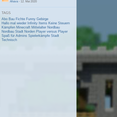
Ahava
-
12. Mai 2020
TAGS
Abo
Bau
Fichte
Funny
Gebirge
Hallo mal wieder
Infinity
Items
Keine Steuern
Kämpfen
Minecraft
Mittelalter
Nordbau
Nordbau Stadt
Norden
Player versus Player
Spaß für Admins
Spielerkämpfe
Stadt
Technisch