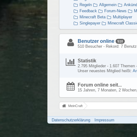
Regeln
Allgemein
Ankünd
Feedback
Forum-News
M
Minecraft Beta
Multiplayer
Singlepayer
Minecraft Classi
Benutzer online
510
510 Besucher - Rekord: 7 Benutze
Statistik
2.795 Mitglieder - 1.607 Themen -
Unser neuestes Mitglied heißt:
Ar
Forum online seit...
15 Jahren, 7 Monaten, 2 Wochen,
MeinCraft
Datenschutzerklärung
Impressum