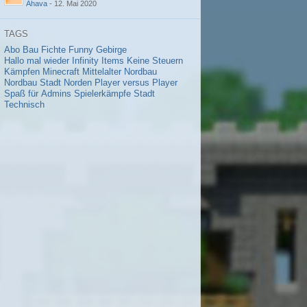
Ahava
-
12. Mai 2020
TAGS
Abo
Bau
Fichte
Funny
Gebirge
Hallo mal wieder
Infinity
Items
Keine Steuern
Kämpfen
Minecraft
Mittelalter
Nordbau
Nordbau Stadt
Norden
Player versus Player
Spaß für Admins
Spielerkämpfe
Stadt
Technisch