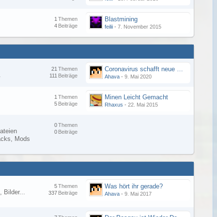
Blastmining
1
Themen
4
Beiträge
feilii
-
7. November 2015
Coronavirus schafft neue Minecraft-Sucht
21
Themen
.
111
Beiträge
Ahava
-
9. Mai 2020
Minen Leicht Gemacht
1
Themen
5
Beiträge
Rhaxus
-
22. Mai 2015
0
Themen
ateien
0
Beiträge
Packs, Mods
Was hört ihr gerade?
5
Themen
 Bilder...
337
Beiträge
Ahava
-
9. Mai 2017