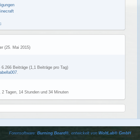
igungen
inecraft
c
r (
25. Mai 2015
)
 6.266 Beiträge (1,1 Beiträge pro Tag)
abella007
.
 2 Tagen, 14 Stunden und 34 Minuten
Forensoftware:
Burning Board®
, entwickelt von
WoltLab® GmbH