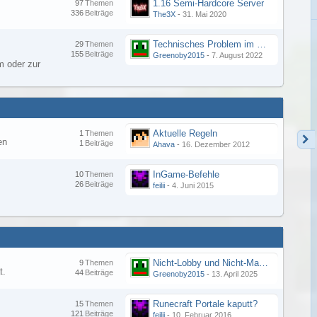
1.16 Semi-Hardcore Server
97
Themen
336
Beiträge
The3X
-
31. Mai 2020
Technisches Problem im Forum - Merkwürdige Fehlermeldung
29
Themen
155
Beiträge
Greenoby2015
-
7. August 2022
 oder zur
Aktuelle Regeln
1
Themen
en
1
Beiträge
Ahava
-
16. Dezember 2012
InGame-Befehle
10
Themen
26
Beiträge
feilii
-
4. Juni 2015
Nicht-Lobby und Nicht-Main Server Verbindungsprobleme
9
Themen
t.
44
Beiträge
Greenoby2015
-
13. April 2025
Runecraft Portale kaputt?
15
Themen
121
Beiträge
feilii
-
10. Februar 2016