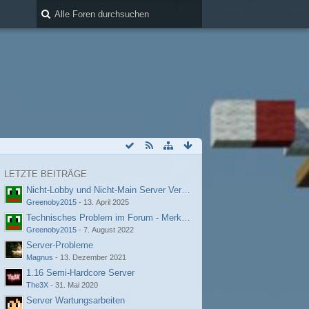
LETZTE BEITRÄGE
Nicht-Lobby und Nicht-Main Server Verbindungsprobleme
Greenoby2015
-
13. April 2025
Technisches Problem im Forum - Merkwürdige Fehlermeldung
Greenoby2015
-
7. August 2022
Server-Probleme
Magnus
-
13. Dezember 2021
1.16 Semi-Hardcore Server
The3X
-
31. Mai 2020
Server Wartungsarbeiten