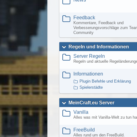
Feedback
Kommentare, Feedback und
Verbesserungsvorschläge zum Team
Community
Regeln und Informationen
Server Regeln
Regeln und aktuelle Regeländerung
Informationen
Plugin Befehle und Erklärung
Spielerstädte
MeinCraft.eu Server
Vanilla
Alles was mit Vanilla-Welt zu tun ha
FreeBuild
Alles rund um den FreeBuild.