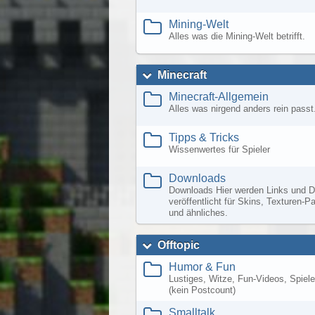
Mining-Welt
Alles was die Mining-Welt betrifft.
Minecraft
Minecraft-Allgemein
Alles was nirgend anders rein passt
Tipps & Tricks
Wissenwertes für Spieler
Downloads
Downloads Hier werden Links und D
veröffentlicht für Skins, Texturen-
und ähnliches.
Offtopic
Humor & Fun
Lustiges, Witze, Fun-Videos, Spiele,
(kein Postcount)
Smalltalk