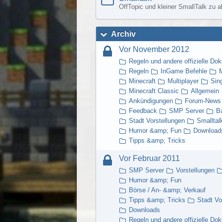
OffTopic und kleiner SmallTalk zu a
Archiv
Vor November 2012
Regeln und andere offizielle Do
Regeln
InGame Befehle
M
Minecraft
Multiplayer
Sin
Minecraft Classic
Allgemein
Ankündigungen
Forum-News
Feedback
SMP Server
B
Stadt Vorstellungen
Smalltal
Humor &amp; Fun
Download
Tipps &amp; Tricks
Vor Februar 2011
SMP Server
Vorstellungen
Humor &amp; Fun
Börse / An- &amp; Verkauf
Tipps &amp; Tricks
Stadt Vo
Downloads
Regeln und andere offizielle Do