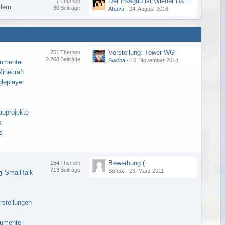
Der Pasgau ist Wieder Da ;-)
7
Themen
llem
30
Beiträge
Ahava
-
24. August 2016
Vorstellung: Tower WG
251
Themen
2.268
Beiträge
Swoba
-
16. November 2014
kumente
inecraft
gleplayer
auprojekte
k
s
Bewerbung (:
164
Themen
713
Beiträge
Schox -
23. März 2011
SmallTalk
rstellungen
kumente