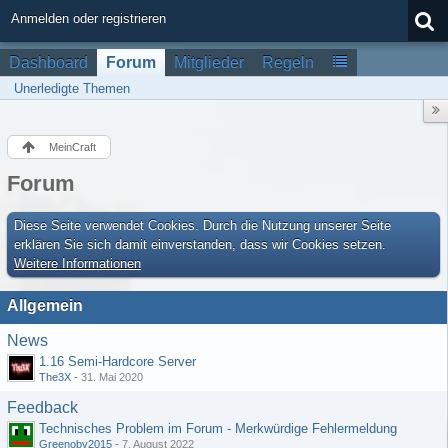
Anmelden oder registrieren
Dashboard
Forum
Mitglieder
Regeln
Unerledigte Themen
MeinCraft
Forum
Diese Seite verwendet Cookies. Durch die Nutzung unserer Seite
erklären Sie sich damit einverstanden, dass wir Cookies setzen.
Weitere Informationen
Allgemein
News
1.16 Semi-Hardcore Server
The3X
-
31. Mai 2020
Feedback
Technisches Problem im Forum - Merkwürdige Fehlermeldung
Greenoby2015
-
7. August 2022