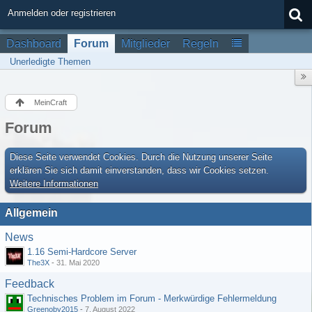
Anmelden oder registrieren
Dashboard
Forum
Mitglieder
Regeln
Unerledigte Themen
MeinCraft
Forum
Diese Seite verwendet Cookies. Durch die Nutzung unserer Seite
erklären Sie sich damit einverstanden, dass wir Cookies setzen.
Weitere Informationen
Allgemein
News
1.16 Semi-Hardcore Server
The3X
-
31. Mai 2020
Feedback
Technisches Problem im Forum - Merkwürdige Fehlermeldung
Greenoby2015
-
7. August 2022