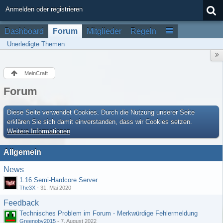
Anmelden oder registrieren
Dashboard
Forum
Mitglieder
Regeln
Unerledigte Themen
MeinCraft
Forum
Diese Seite verwendet Cookies. Durch die Nutzung unserer Seite
erklären Sie sich damit einverstanden, dass wir Cookies setzen.
Weitere Informationen
Allgemein
News
1.16 Semi-Hardcore Server
The3X
-
31. Mai 2020
Feedback
Technisches Problem im Forum - Merkwürdige Fehlermeldung
Greenoby2015
-
7. August 2022