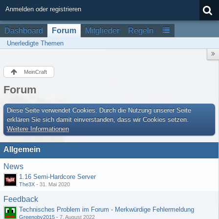
Anmelden oder registrieren
Dashboard
Forum
Mitglieder
Regeln
Unerledigte Themen
MeinCraft
Forum
Diese Seite verwendet Cookies. Durch die Nutzung unserer Seite
erklären Sie sich damit einverstanden, dass wir Cookies setzen.
Weitere Informationen
Allgemein
News
1.16 Semi-Hardcore Server
The3X
-
31. Mai 2020
Feedback
Technisches Problem im Forum - Merkwürdige Fehlermeldung
Greenoby2015
-
7. August 2022