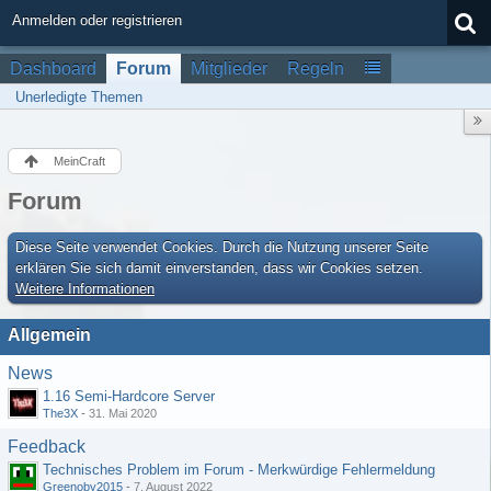
Anmelden oder registrieren
Dashboard
Forum
Mitglieder
Regeln
Unerledigte Themen
MeinCraft
Forum
Diese Seite verwendet Cookies. Durch die Nutzung unserer Seite
erklären Sie sich damit einverstanden, dass wir Cookies setzen.
Weitere Informationen
Allgemein
News
1.16 Semi-Hardcore Server
The3X
-
31. Mai 2020
Feedback
Technisches Problem im Forum - Merkwürdige Fehlermeldung
Greenoby2015
-
7. August 2022