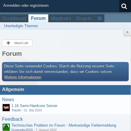
Anmelden oder registrieren
Dashboard
Forum
Mitglieder
Regeln
Unerledigte Themen
MeinCraft
Forum
Diese Seite verwendet Cookies. Durch die Nutzung unserer Seite
erklären Sie sich damit einverstanden, dass wir Cookies setzen.
Weitere Informationen
Allgemein
News
1.16 Semi-Hardcore Server
The3X
-
31. Mai 2020
Feedback
Technisches Problem im Forum - Merkwürdige Fehlermeldung
Greenoby2015
-
7. August 2022