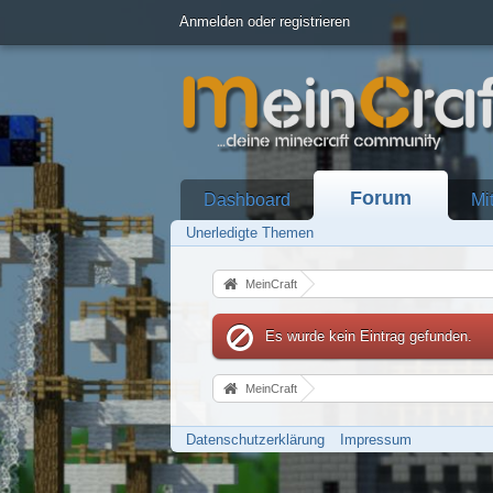
Anmelden oder registrieren
Forum
Dashboard
Mi
Unerledigte Themen
MeinCraft
Es wurde kein Eintrag gefunden.
MeinCraft
Datenschutzerklärung
Impressum