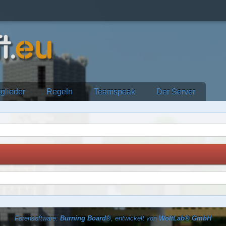
tglieder
Regeln
Teamspeak
Der Server
Forensoftware:
Burning Board®
, entwickelt von
WoltLab® GmbH