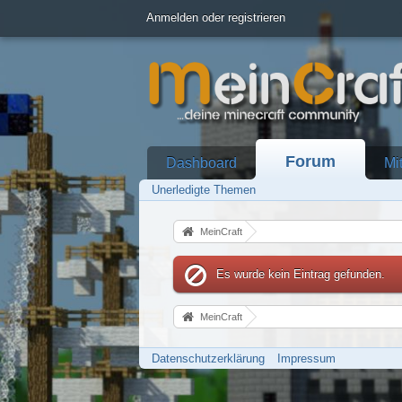
Anmelden oder registrieren
Forum
Dashboard
Mi
Unerledigte Themen
MeinCraft
Es wurde kein Eintrag gefunden.
MeinCraft
Datenschutzerklärung
Impressum