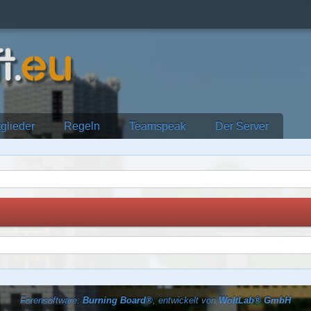
tglieder
Regeln
Teamspeak
Der Server
Forensoftware:
Burning Board®
, entwickelt von
WoltLab® GmbH