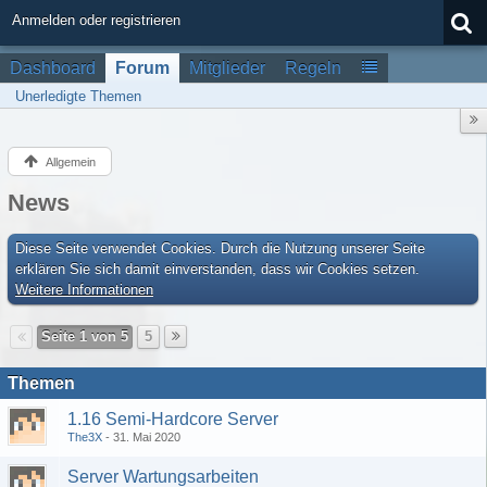
Anmelden oder registrieren
Dashboard
Forum
Mitglieder
Regeln
Unerledigte Themen
Allgemein
News
Diese Seite verwendet Cookies. Durch die Nutzung unserer Seite
erklären Sie sich damit einverstanden, dass wir Cookies setzen.
Weitere Informationen
Seite 1 von 5
5
Themen
1.16 Semi-Hardcore Server
The3X
31. Mai 2020
Server Wartungsarbeiten