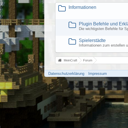
Informationen
Plugin Befehle und Erkl
Die wichtigsten Befehle für Sp
Spielerstädte
Informationen zum erstellen 
MeinCraft
Forum
Datenschutzerklärung
Impressum