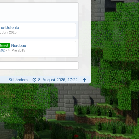
me-Befehle
. Juni 2015
Nordbau
hmigt
s02
-
4. Mai 2015
Stil ändern
8. August 2026, 17:22