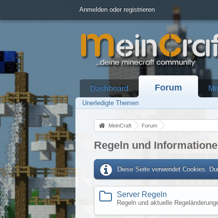
Anmelden oder registrieren
Forum
Dashboard
Mi
Unerledigte Themen
MeinCraft
Forum
Regeln und Information
Diese Seite verwendet Cookies. Dur
Server Regeln
Regeln und aktuelle Regeländerung