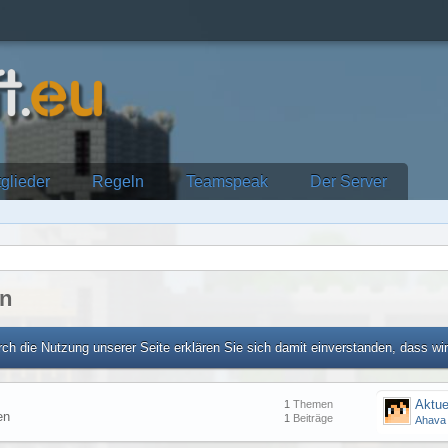
tglieder
Regeln
Teamspeak
Der Server
en
ch die Nutzung unserer Seite erklären Sie sich damit einverstanden, dass wi
Aktue
1
Themen
en
1
Beiträge
Ahava