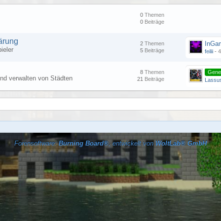
0
Themen
0
Beiträge
ärung
InGa
2
Themen
ieler
5
Beiträge
feilii
-
4
8
Themen
Gene
und verwalten von Städten
21
Beiträge
Lassu
Forensoftware:
Burning Board®
, entwickelt von
WoltLab® GmbH