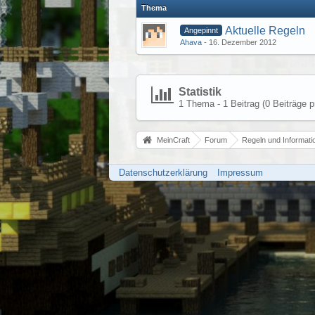
Thema
Aktuelle Regeln
Angepinnt
Ahava
16. Dezember 2012
Statistik
1 Thema - 1 Beitrag (0 Beiträge p
MeinCraft
Forum
Regeln und Informati
Datenschutzerklärung
Impressum