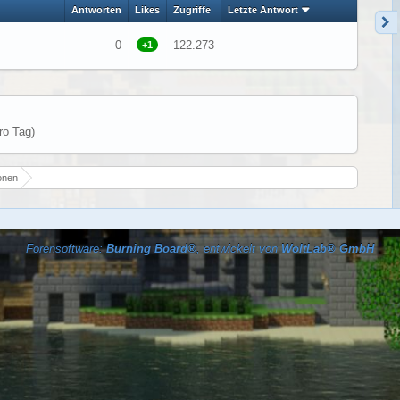
Antworten
Likes
Zugriffe
Letzte Antwort
0
122.273
+1
ro Tag)
onen
Forensoftware:
Burning Board®
, entwickelt von
WoltLab® GmbH