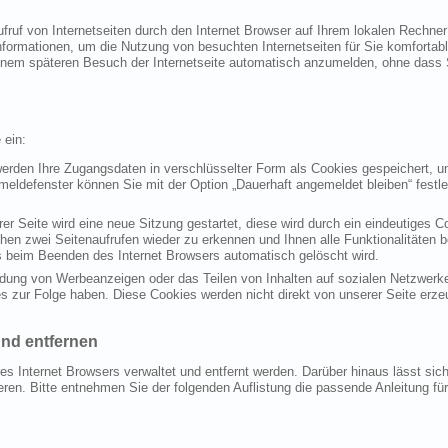
ufruf von Internetseiten durch den Internet Browser auf Ihrem lokalen Rechne
nformationen, um die Nutzung von besuchten Internetseiten für Sie komfortabl
 einem späteren Besuch der Internetseite automatisch anzumelden, ohne dass
 ein:
rden Ihre Zugangsdaten in verschlüsselter Form als Cookies gespeichert, um
eldefenster können Sie mit der Option „Dauerhaft angemeldet bleiben“ festl
rer Seite wird eine neue Sitzung gestartet, diese wird durch ein eindeutiges
hen zwei Seitenaufrufen wieder zu erkennen und Ihnen alle Funktionalitäten be
 beim Beenden des Internet Browsers automatisch gelöscht wird.
endung von Werbeanzeigen oder das Teilen von Inhalten auf sozialen Netzwerke
 zur Folge haben. Diese Cookies werden nicht direkt von unserer Seite erzeu
und entfernen
es Internet Browsers verwaltet und entfernt werden. Darüber hinaus lässt sic
eren. Bitte entnehmen Sie der folgenden Auflistung die passende Anleitung 