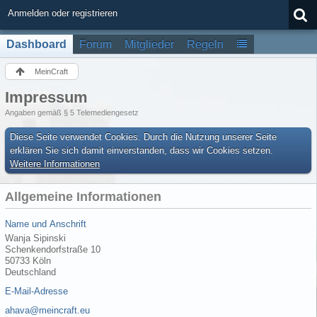
Anmelden oder registrieren
Dashboard
Forum
Mitglieder
Regeln
MeinCraft
Impressum
Angaben gemäß § 5 Telemediengesetz
Diese Seite verwendet Cookies. Durch die Nutzung unserer Seite
erklären Sie sich damit einverstanden, dass wir Cookies setzen.
Weitere Informationen
Allgemeine Informationen
Name und Anschrift
Wanja Sipinski
Schenkendorfstraße 10
50733 Köln
Deutschland
E-Mail-Adresse
ahava@meincraft.eu