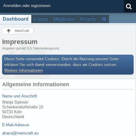
Anmelden oder registrieren
Dashboard
Forum
Mitglieder
Regeln
MeinCraft
Impressum
Angaben gemäß § 5 Telemediengesetz
Diese Seite verwendet Cookies. Durch die Nutzung unserer Seite
erklären Sie sich damit einverstanden, dass wir Cookies setzen.
Weitere Informationen
Allgemeine Informationen
Name und Anschrift
Wanja Sipinski
Schenkendorfstraße 10
50733 Köln
Deutschland
E-Mail-Adresse
ahava@meincraft.eu