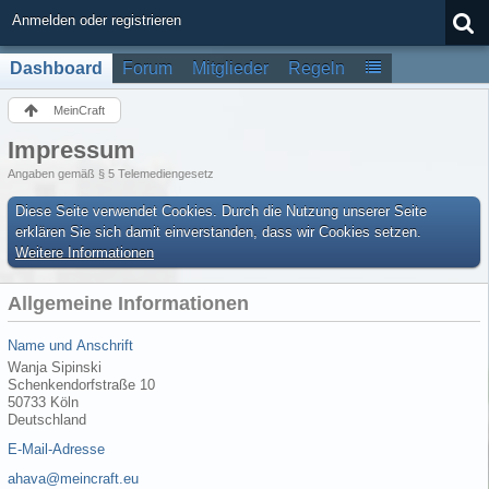
Anmelden oder registrieren
Dashboard
Forum
Mitglieder
Regeln
MeinCraft
Impressum
Angaben gemäß § 5 Telemediengesetz
Diese Seite verwendet Cookies. Durch die Nutzung unserer Seite
erklären Sie sich damit einverstanden, dass wir Cookies setzen.
Weitere Informationen
Allgemeine Informationen
Name und Anschrift
Wanja Sipinski
Schenkendorfstraße 10
50733 Köln
Deutschland
E-Mail-Adresse
ahava@meincraft.eu