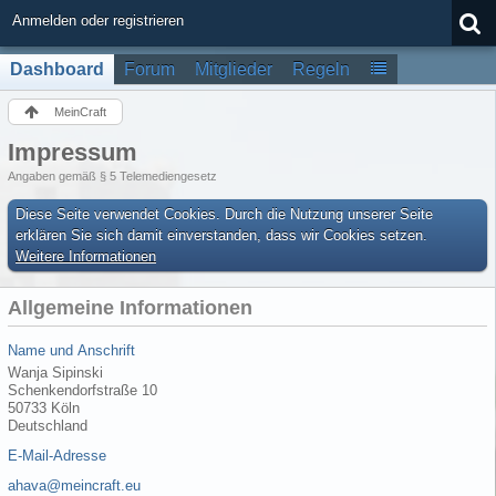
Anmelden oder registrieren
Dashboard
Forum
Mitglieder
Regeln
MeinCraft
Impressum
Angaben gemäß § 5 Telemediengesetz
Diese Seite verwendet Cookies. Durch die Nutzung unserer Seite
erklären Sie sich damit einverstanden, dass wir Cookies setzen.
Weitere Informationen
Allgemeine Informationen
Name und Anschrift
Wanja Sipinski
Schenkendorfstraße 10
50733 Köln
Deutschland
E-Mail-Adresse
ahava@meincraft.eu