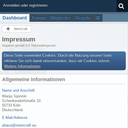
Anmelden oder registrieren
Dashboard
Forum
Mitglieder
Regeln
MeinCraft
Impressum
Angaben gemäß § 5 Telemediengesetz
Diese Seite verwendet Cookies. Durch die Nutzung unserer Seite
erklären Sie sich damit einverstanden, dass wir Cookies setzen.
Weitere Informationen
Allgemeine Informationen
Name und Anschrift
Wanja Sipinski
Schenkendorfstraße 10
50733 Köln
Deutschland
E-Mail-Adresse
ahava@meincraft.eu