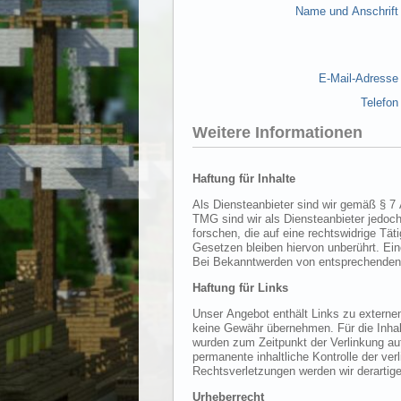
Name und Anschrift
E-Mail-Adresse
Telefon
Weitere Informationen
Haftung für Inhalte
Als Diensteanbieter sind wir gemäß § 7 Abs.1 TMG für eigene Inhalte auf diesen Seiten nach den allgemeinen 
TMG sind wir als Diensteanbieter jedoch nicht verpflichtet, übermittelte oder gespeicherte fremde Informationen zu überwachen o
forschen, die auf eine rechtswidrige Tätigkeit hinweisen. Verpflichtungen zur Entfernung oder Sperrung der Nutzung von Informationen nach den allgemeinen
Gesetzen bleiben hiervon unberührt. Eine diesbezügliche Haftung ist jedoch erst ab dem Zeitpunkt der Kenntnis einer konkreten Rechtsverletzung möglich.
Haftung für Links
Unser Angebot enthält Links zu externen Webseiten Dritter, auf deren Inhalte wir keinen 
keine Gewähr übernehmen. Für die Inhalte der verlinkten Seiten ist stets der jeweilige Anbieter oder Betreiber der Seiten verantwortlich. Die verlink
wurden zum Zeitpunkt der Verlinkung auf mögliche Rechtsverstöße überprüft. Rechtswidrige Inhalte waren zum Zeitpunkt der Verlinkung nicht erkennbar. Eine
permanente inhaltliche Kontrolle der verlinkten Seiten ist jedoch ohne konkrete Anhaltspunkte einer Rechtsverletzung nicht zumutbar. Bei Bekanntwerden von
Rechtsverletzungen werden 
Urheberrecht