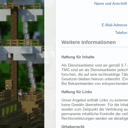
Name und Anschrift
E-Mail-Adresse
Telefon
Weitere Informationen
Haftung für Inhalte
Als Diensteanbieter sind wir gemäß § 7 Abs.1 TMG für eigene Inhalte auf diesen Seiten nach den allgemeinen 
TMG sind wir als Diensteanbieter jedoch nicht verpflichtet, übermittelte oder gespeicherte fremde Informationen zu überwachen o
forschen, die auf eine rechtswidrige Tätigkeit hinweisen. Verpflichtungen zur Entfernung oder Sperrung der Nutzung von Informationen nach den allgemeinen
Gesetzen bleiben hiervon unberührt. Eine diesbezügliche Haftung ist jedoch erst ab dem Zeitpunkt der Kenntnis einer konkreten Rechtsverletzung möglich.
Haftung für Links
Unser Angebot enthält Links zu externen Webseiten Dritter, auf deren Inhalte wir keinen 
keine Gewähr übernehmen. Für die Inhalte der verlinkten Seiten ist stets der jeweilige Anbieter oder Betreiber der Seiten verantwortlich. Die verlink
wurden zum Zeitpunkt der Verlinkung auf mögliche Rechtsverstöße überprüft. Rechtswidrige Inhalte waren zum Zeitpunkt der Verlinkung nicht erkennbar. Eine
permanente inhaltliche Kontrolle der verlinkten Seiten ist jedoch ohne konkrete Anhaltspunkte einer Rechtsverletzung nicht zumutbar. Bei Bekanntwerden von
Rechtsverletzungen werden 
Urheberrecht