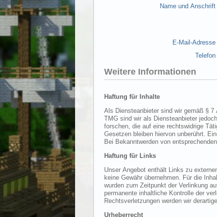
Name und Anschrift
E-Mail-Adresse
Telefon
Weitere Informationen
Haftung für Inhalte
Als Diensteanbieter sind wir gemäß § 7 Abs.1 TMG für eigene Inhalte auf diesen Seiten nach den allgemeinen 
TMG sind wir als Diensteanbieter jedoch nicht verpflichtet, übermittelte oder gespeicherte fremde Informationen zu überwachen o
forschen, die auf eine rechtswidrige Tätigkeit hinweisen. Verpflichtungen zur Entfernung oder Sperrung der Nutzung von Informationen nach den allgemeinen
Gesetzen bleiben hiervon unberührt. Eine diesbezügliche Haftung ist jedoch erst ab dem Zeitpunkt der Kenntnis einer konkreten Rechtsverletzung möglich.
Haftung für Links
Unser Angebot enthält Links zu externen Webseiten Dritter, auf deren Inhalte wir keinen 
keine Gewähr übernehmen. Für die Inhalte der verlinkten Seiten ist stets der jeweilige Anbieter oder Betreiber der Seiten verantwortlich. Die verlink
wurden zum Zeitpunkt der Verlinkung auf mögliche Rechtsverstöße überprüft. Rechtswidrige Inhalte waren zum Zeitpunkt der Verlinkung nicht erkennbar. Eine
permanente inhaltliche Kontrolle der verlinkten Seiten ist jedoch ohne konkrete Anhaltspunkte einer Rechtsverletzung nicht zumutbar. Bei Bekanntwerden von
Rechtsverletzungen werden 
Urheberrecht