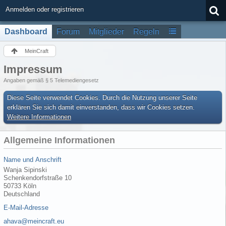
Anmelden oder registrieren
Dashboard
Forum
Mitglieder
Regeln
MeinCraft
Impressum
Angaben gemäß § 5 Telemediengesetz
Diese Seite verwendet Cookies. Durch die Nutzung unserer Seite
erklären Sie sich damit einverstanden, dass wir Cookies setzen.
Weitere Informationen
Allgemeine Informationen
Name und Anschrift
Wanja Sipinski
Schenkendorfstraße 10
50733 Köln
Deutschland
E-Mail-Adresse
ahava@meincraft.eu