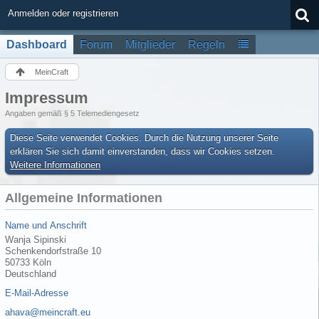
Anmelden oder registrieren
Dashboard
Forum
Mitglieder
Regeln
MeinCraft
Impressum
Angaben gemäß § 5 Telemediengesetz
Diese Seite verwendet Cookies. Durch die Nutzung unserer Seite
erklären Sie sich damit einverstanden, dass wir Cookies setzen.
Weitere Informationen
Allgemeine Informationen
Name und Anschrift
Wanja Sipinski
Schenkendorfstraße 10
50733 Köln
Deutschland
E-Mail-Adresse
ahava@meincraft.eu