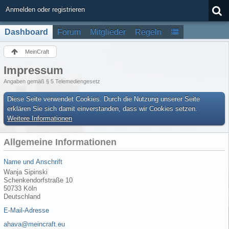
Anmelden oder registrieren
Dashboard
Forum
Mitglieder
Regeln
MeinCraft
Impressum
Angaben gemäß § 5 Telemediengesetz
Diese Seite verwendet Cookies. Durch die Nutzung unserer Seite
erklären Sie sich damit einverstanden, dass wir Cookies setzen.
Weitere Informationen
Allgemeine Informationen
Name und Anschrift
Wanja Sipinski
Schenkendorfstraße 10
50733 Köln
Deutschland
E-Mail-Adresse
ahava@meincraft.eu