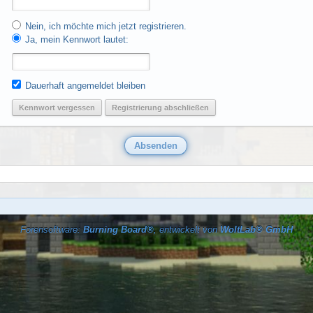
Nein, ich möchte mich jetzt registrieren.
Ja, mein Kennwort lautet:
Dauerhaft angemeldet bleiben
Kennwort vergessen
Registrierung abschließen
Forensoftware:
Burning Board®
, entwickelt von
WoltLab® GmbH