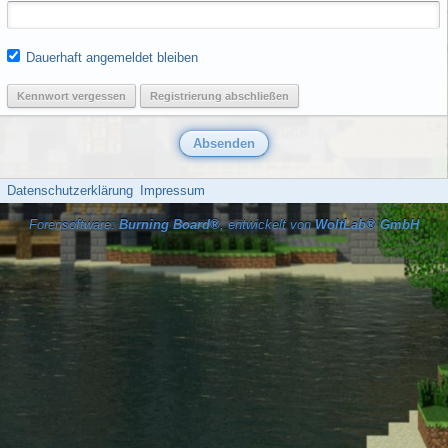
Dauerhaft angemeldet bleiben
Kennwort vergessen
Registrierung abschließen
Datenschutzerklärung
Impressum
Forensoftware:
Burning Board®
, entwickelt von
WoltLab® GmbH