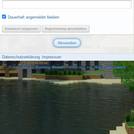
Dauerhaft angemeldet bleiben
Kennwort vergessen
Registrierung abschließen
Datenschutzerklärung
Impressum
Forensoftware:
Burning Board®
, entwickelt von
WoltLab® GmbH