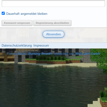
Dauerhaft angemeldet bleiben
Kennwort vergessen
Registrierung abschließen
Datenschutzerklärung
Impressum
Forensoftware:
Burning Board®
, entwickelt von
WoltLab® GmbH