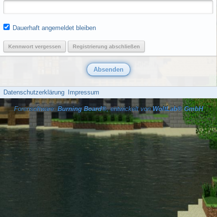
Dauerhaft angemeldet bleiben
Kennwort vergessen
Registrierung abschließen
Datenschutzerklärung
Impressum
Forensoftware:
Burning Board®
, entwickelt von
WoltLab® GmbH