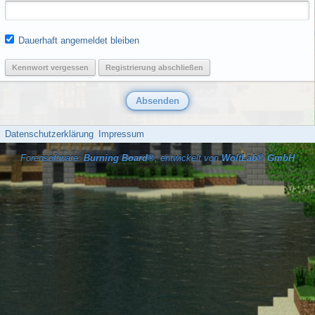
Dauerhaft angemeldet bleiben
Kennwort vergessen
Registrierung abschließen
Datenschutzerklärung
Impressum
Forensoftware:
Burning Board®
, entwickelt von
WoltLab® GmbH