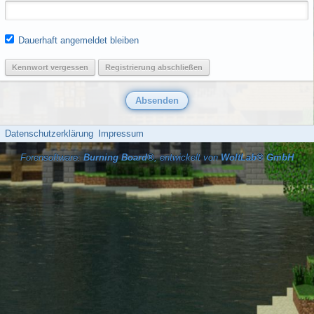
Dauerhaft angemeldet bleiben
Kennwort vergessen
Registrierung abschließen
Datenschutzerklärung
Impressum
Forensoftware:
Burning Board®
, entwickelt von
WoltLab® GmbH