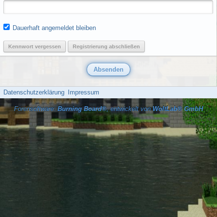
Dauerhaft angemeldet bleiben
Kennwort vergessen
Registrierung abschließen
Datenschutzerklärung
Impressum
Forensoftware:
Burning Board®
, entwickelt von
WoltLab® GmbH