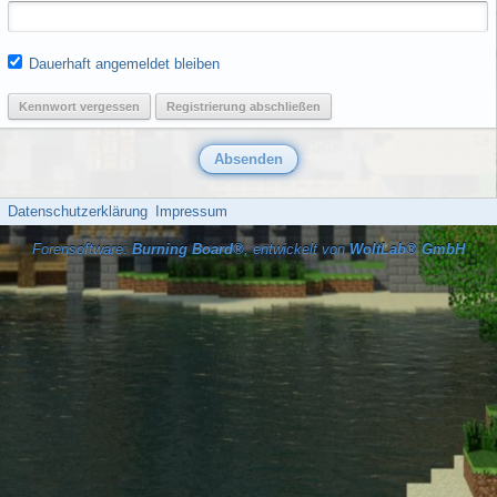
Dauerhaft angemeldet bleiben
Kennwort vergessen
Registrierung abschließen
Datenschutzerklärung
Impressum
Forensoftware:
Burning Board®
, entwickelt von
WoltLab® GmbH